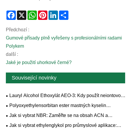
Facebook
X
WhatsApp
Pinterest
LinkedIn
Share
Předchozí :
Gumové přísady plně vyřešeny s profesionálními radami
Polykem
další :
Jaké je použití uhorkové černé?
Související novinky
Lauryl Alcohol Ethoxylát AEO-3: Kdy použít neiontovou
povrchově aktivní látku s nízkým obsahem EO
Polyoxyethylensorbitan ester mastných kyselin
(TWEEN) Sourcing Guide: Třídy, specifikace a kontroly
Jak si vybrat NBR: Zaměřte se na obsah ACN a
kvality
viskozitu Mooney
Jak si vybrat ethylenglykol pro průmyslové aplikace: