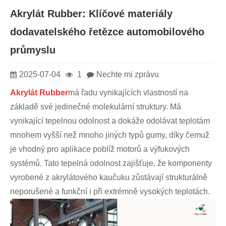
Akrylát Rubber: Klíčové materiály
dodavatelského řetězce automobilového
průmyslu
2025-07-04
1
Nechte mi zprávu
Akrylát Rubber
má řadu vynikajících vlastností na
základě své jedinečné molekulární struktury. Má
vynikající tepelnou odolnost a dokáže odolávat teplotám
mnohem vyšší než mnoho jiných typů gumy, díky čemuž
je vhodný pro aplikace poblíž motorů a výfukových
systémů. Tato tepelná odolnost zajišťuje, že komponenty
vyrobené z akrylátového kaučuku zůstávají strukturálně
neporušené a funkční i při extrémně vysokých teplotách.