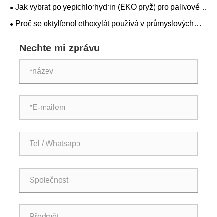
jakost, čistota a specifikace
Jak vybrat polyepichlorhydrin (EKO pryž) pro palivové
hadice a těsnění
Proč se oktylfenol ethoxylát používá v průmyslových
čisticích systémech s nízkou pěnou
Nechte mi zprávu